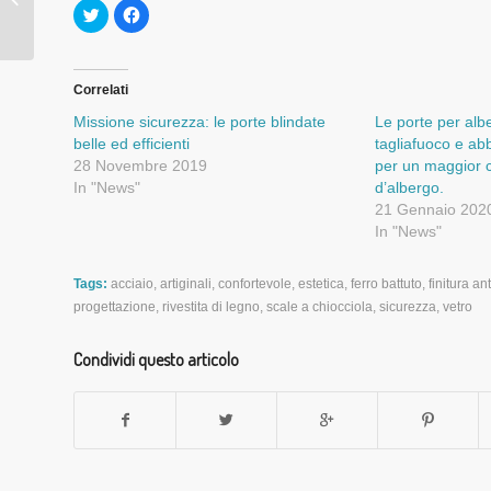
Fai
Fai
fattura da Mas Srl
clic
clic
qui
per
per
condividere
condividere
su
su
Facebook
Twitter
(Si
Correlati
(Si
apre
apre
in
Missione sicurezza: le porte blindate
Le porte per alb
in
una
una
nuova
belle ed efficienti
tagliafuoco e ab
nuova
finestra)
28 Novembre 2019
per un maggior c
finestra)
In "News"
d’albergo.
21 Gennaio 202
In "News"
Tags:
acciaio
,
artiginali
,
confortevole
,
estetica
,
ferro battuto
,
finitura an
progettazione
,
rivestita di legno
,
scale a chiocciola
,
sicurezza
,
vetro
Condividi questo articolo