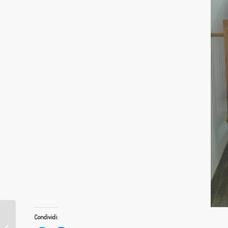
Condividi:
Infissi a meta’ prezzo
sconto immediato in