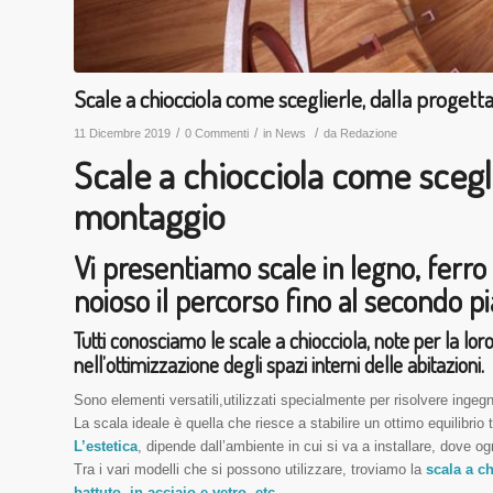
Scale a chiocciola come sceglierle, dalla proget
/
/
/
11 Dicembre 2019
0 Commenti
in
News
da
Redazione
Scale a chiocciola come scegli
montaggio
Vi presentiamo scale in legno, ferro
noioso il percorso fino al secondo p
Tutti conosciamo le scale a chiocciola, note per la loro
nell’ottimizzazione degli spazi interni delle abitazioni.
Sono elementi versatili,utilizzati specialmente per risolvere ingeg
La scala ideale è quella che riesce a stabilire un ottimo equilibrio 
L’estetica
, dipende dall’ambiente in cui si va a installare, dove og
Tra i vari modelli che si possono utilizzare, troviamo la
scala a c
battuto, in acciaio e vetro, etc
.