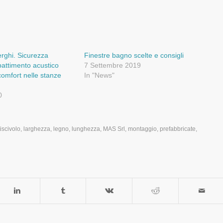
erghi. Sicurezza
Finestre bagno scelte e consigli
battimento acustico
7 Settembre 2019
omfort nelle stanze
In "News"
0
tiscivolo
,
larghezza
,
legno
,
lunghezza
,
MAS Srl
,
montaggio
,
prefabbricate
,