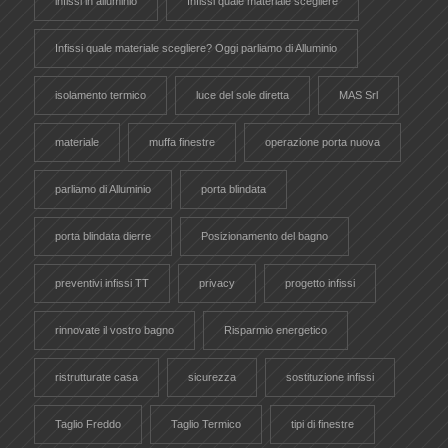
infissi in alluminio
Infissi quale materiale scegliere
Infissi quale materiale scegliere? Oggi parliamo di Alluminio
isolamento termico
luce del sole diretta
MAS Srl
materiale
muffa finestre
operazione porta nuova
parliamo di Alluminio
porta blindata
porta blindata dierre
Posizionamento del bagno
preventivi infissi TT
privacy
progetto infissi
rinnovate il vostro bagno
Risparmio energetico
ristrutturate casa
sicurezza
sostituzione infissi
Taglio Freddo
Taglio Termico
tipi di finestre