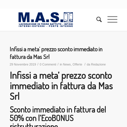
Infissi a meta’ prezzo sconto immediato in
fattura da Mas Srl
/
/
/
29 Novembre 2019
0 Commenti
in
News
,
Offerte
da
Redazione
Infissi a meta’ prezzo sconto
immediato in fattura da Mas
Srl
Sconto immediato in fattura del
50% con l’EcoBONUS
ristrutturazione