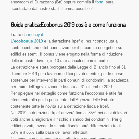
showroom di Durazzano (Bn) oppure compila il
form
, sarai
ricontattato dal nostro staff il prima possibile!
Guida pratica:Ecobonus 2019 cos’è e come funziona
Tratto da
money.it
L’ecobonus 2019
è la detrazione Irpef o Ires riconosciuta ai
contribuenti che effettuano lavori per il risparmio energetico su
edifici esistenti. Il bonus viene erogato nella forma di riduzione
delle imposte dovute, in 10 rate annuali di pari importo.
La detrazione è stata prorogata dalla Legge di Bilancio fino al 31
dicembre 2019 per i lavori in edifici privati mentre, per le spese
sostenute per interventi in parti comuni di condomini, la scadenza
per fruire dell’agevolazione è fissata al 31 dicembre 2021.
Per spiegare nel dettaglio come funziona l’ecobonus è utile far
riferimento alla guida pubblicata dall’Agenzia delle Entrate
contenente tutte le novità sulla detrazione fiscale Irpef.
Nel 2019 la detrazione Irpef arriverà fino all’85% nei casi di lavori
volti anche a migliorare il rischio sismico dei condomini. Per gli
edifici privati, invece, lo sconto fiscale sarà differenziato tra il
50% e il 65% sulla base dei lavori effettuati.
Nel caso in cui l’intervento sia effettuato su parti comuni