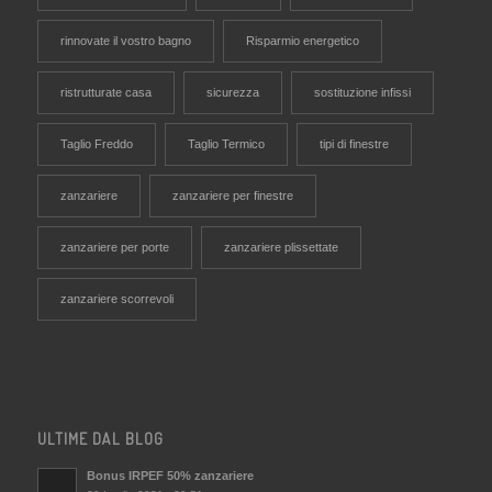
rinnovate il vostro bagno
Risparmio energetico
ristrutturate casa
sicurezza
sostituzione infissi
Taglio Freddo
Taglio Termico
tipi di finestre
zanzariere
zanzariere per finestre
zanzariere per porte
zanzariere plissettate
zanzariere scorrevoli
ULTIME DAL BLOG
Bonus IRPEF 50% zanzariere