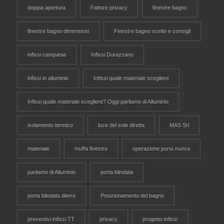
doppia apertura
Fattore privacy
finestre bagno
finestre bagno dimensioni
Finestre bagno scelte e consigli
infissi campania
Infissi Durazzano
infissi in alluminio
Infissi quale materiale scegliere
Infissi quale materiale scegliere? Oggi parliamo di Alluminio
isolamento termico
luce del sole diretta
MAS Srl
materiale
muffa finestre
operazione porta nuova
parliamo di Alluminio
porta blindata
porta blindata dierre
Posizionamento del bagno
preventivi infissi TT
privacy
progetto infissi