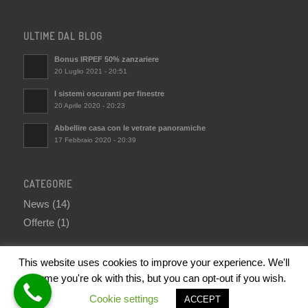
ULTIME DAL BLOG
Bonus IRPEF 50% zanzariere
20 Luglio 2021 - 20:51
I sistemi oscuranti per finestre
20 Aprile 2020 - 20:23
Abbellire casa con le vetrate panoramiche
17 Febbraio 2020 - 20:39
CATEGORIE
News
(14)
Offerte
(1)
This website uses cookies to improve your experience. We'll
assume you're ok with this, but you can opt-out if you wish.
Cookie settings
ACCEPT
© Copyright 2019 - M.A.S. Srl | P. IVA 01446590620
Powered by ElioWeb