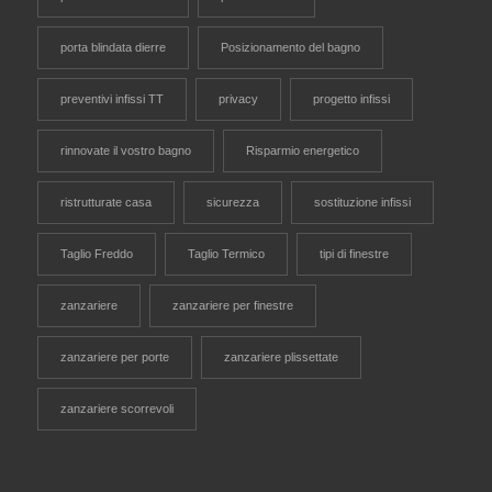
porta blindata dierre
Posizionamento del bagno
preventivi infissi TT
privacy
progetto infissi
rinnovate il vostro bagno
Risparmio energetico
ristrutturate casa
sicurezza
sostituzione infissi
Taglio Freddo
Taglio Termico
tipi di finestre
zanzariere
zanzariere per finestre
zanzariere per porte
zanzariere plissettate
zanzariere scorrevoli