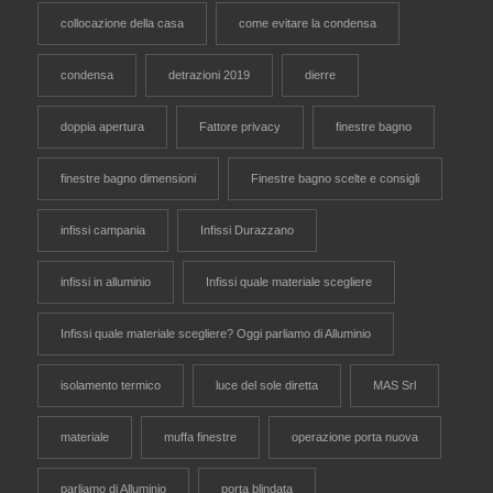
collocazione della casa
come evitare la condensa
condensa
detrazioni 2019
dierre
doppia apertura
Fattore privacy
finestre bagno
finestre bagno dimensioni
Finestre bagno scelte e consigli
infissi campania
Infissi Durazzano
infissi in alluminio
Infissi quale materiale scegliere
Infissi quale materiale scegliere? Oggi parliamo di Alluminio
isolamento termico
luce del sole diretta
MAS Srl
materiale
muffa finestre
operazione porta nuova
parliamo di Alluminio
porta blindata