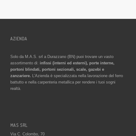
AZIENDA
Solo da M.A.S. srl a Durazzano (BN) puoi trovare un vasto
assortimento di:
infissi (interni ed esterni), porte interne,
portoni blindati, portoni sezionali, scale, gazebi e
zanzariere.
L’Azienda è specializzata nella lavorazione del ferro
battutto e nella carpenteria metallica per rendere i tuoi sogni
realtà.
MAS SRL
Via C. Colombo, 70